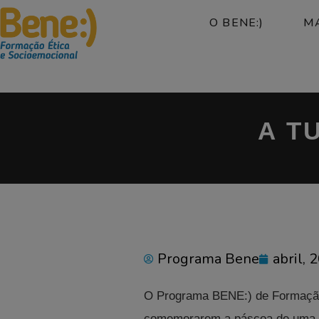
O BENE:)
MA
A T
Programa Bene
abril, 
O Programa BENE:) de Formação 
comemorarem a páscoa de uma f