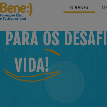
ESTEJA
PREP
O BENE:)
MA
PARA OS DESAF
VIDA!