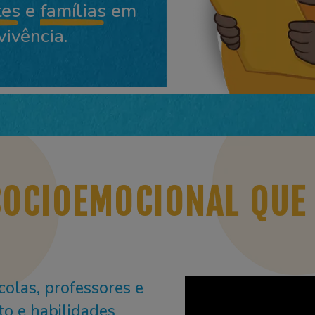
tes
e
famílias
em
ivência.
SOCIOEMOCIONAL QUE
olas, professores e
ito e habilidades