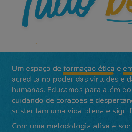
Um espaço de
formação ética
e
em
acredita no poder das virtudes e d
humanas. Educamos para além do 
cuidando de corações e despertan
sustentam uma vida plena e signifi
Com uma metodologia ativa e socio