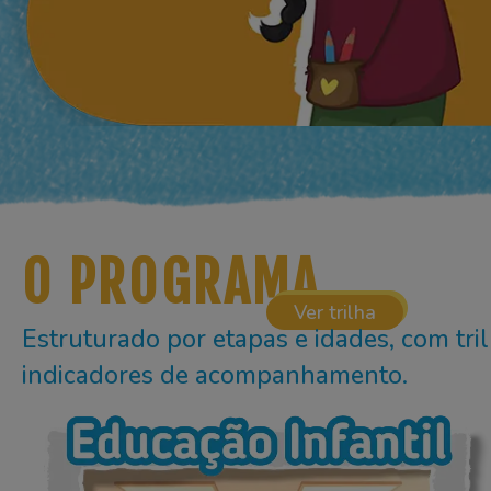
O PROGRAMA
Ver trilha
Estruturado por etapas e idades, com tril
indicadores de acompanhamento.