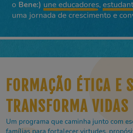
o
Bene:)
une educadores
,
estudan
uma jornada de crescimento e conv
FORMAÇÃO ÉTICA E 
TRANSFORMA VIDAS
Um programa que caminha junto com esc
famílias para fortalecer virtudes, propós