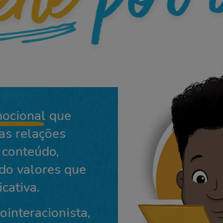
ocional
que
as relações
conteúdo,
do valores que
cativa.
interacionista,